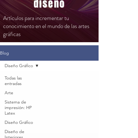
diseño
Artículos para incrementar tu
conocimiento en el mundo de las artes
gráficas
Blog
Diseño Gráfico
Todas las
entradas
Arte
Sistema de
impresión: HP
Latex
Diseño Gráfico
Diseño de
Interiores