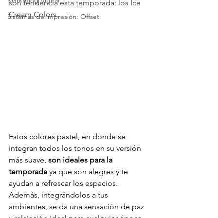
Marketing digital
son tendencia esta temporada: los Ice 
Cream Colors.
Sistemas de impresión: Offset
Estos colores pastel, en donde se 
integran todos los tonos en su versión 
más suave, 
son ideales para la 
temporada
 ya que son alegres y te 
ayudan a refrescar los espacios. 
Además, integrándolos a tus 
ambientes, se da una sensación de paz 