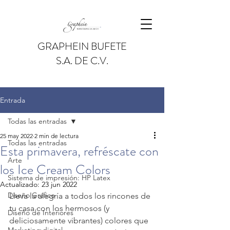
GRAPHEIN BUFETE
S.A. DE C.V.
Entrada
Todas las entradas
25 may 2022
2 min de lectura
Todas las entradas
Esta primavera, refréscate con
Arte
los Ice Cream Colors
Sistema de impresión: HP Latex
Actualizado:
23 jun 2022
Diseño Gráfico
Lleva la alegría a todos los rincones de 
tu casa con los hermosos (y 
Diseño de Interiores
deliciosamente vibrantes) colores que 