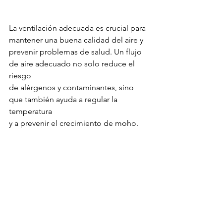
La ventilación adecuada es crucial para 
mantener una buena calidad del aire y 
prevenir problemas de salud. Un flujo 
de aire adecuado no solo reduce el 
riesgo 
de alérgenos y contaminantes, sino 
que también ayuda a regular la 
temperatura 
y a prevenir el crecimiento de moho. 
Al diseñar un espacio, es esencial 
considerar opciones de ventilación, 
como ventanas, 
rejillas de ventilación o purificadores 
de aire, para garantizar un ambiente 
saludable y cómodo.