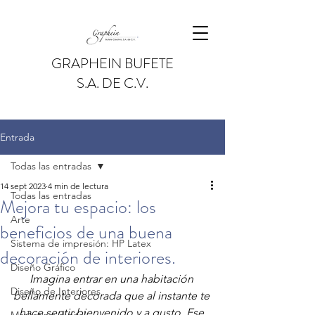
GRAPHEIN BUFETE
S.A. DE C.V.
Entrada
Todas las entradas
14 sept 2023
4 min de lectura
Todas las entradas
Mejora tu espacio: los
Arte
beneficios de una buena
Sistema de impresión: HP Latex
decoración de interiores.
Diseño Gráfico
Imagina entrar en una habitación 
Diseño de Interiores
bellamente decorada que al instante te 
hace sentir bienvenido y a gusto. Ese 